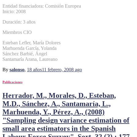
Entidad financiadora: Comisión Europea
Inicio: 2008
Duración: 3 años
Miembros CIO
Esteban Lefler, María Dolores
Marhuenda García, Yolanda
Sánchez Barbié, Ángel
Santamaría Arana, Laureano
By
salonso
,
18 años
11 febrero, 2008
ago
Publicaciones
Herrador, M., Morales, D., Esteban,
M.D., Sánchez, A., Santamaría, L.,
Marhuenda, Y., Pérez, A., (2008)
"Sampling design variance estimation of
small area estimators in the Spanish
Labour Force Survey", Sort, 32 (2) : 177-