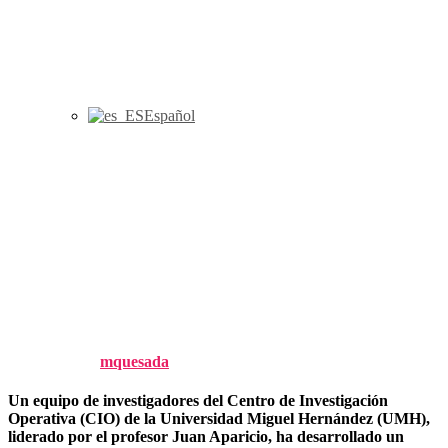
Español
Investigadores de la UMH
desarrollan un Chatbot para
facilitar la acreditación
universitaria en el programa
ACADEMIA de ANECA
Published by
mquesada
on
5 November, 2024
5 November, 2024
Un equipo de investigadores del Centro de Investigación
Operativa (CIO) de la Universidad Miguel Hernández (UMH),
liderado por el profesor Juan Aparicio, ha desarrollado un