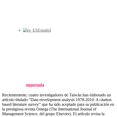
Español
El profesor Jesús T. Pastor
clasificado entre los 20 mejores
científicos mundiales en su área
de investigación
Published by
mquesada
on
16 May, 2012
Recientemente, cuatro investigadores de Taiwán han elaborado un
artículo titulado “Data envelopment analysis 1978-2010: A citation
based literature survey” que ha sido aceptado para su publicación en
la prestigiosa revista Omega (The International Journal of
Management Science, del grupo Elsevier). El artículo revisa la