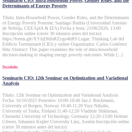
Seminario CIO: Intra-Household Power, Gender Roles, and the
Determinants of Energy Poverty
Título: Intra-Household Power, Gender Roles, and the Determinants
of Energy Poverty Ponente: Santiago Budria (Universidad Antonio
de Nebrija, CEEAplA & IZA) Fecha y hora: 23/06/2026, 13:00
Inscripción online (cierre 30 minutos antes del inicio):
https://forms.gle/XYhjDhfnRZyge4hR9 Lugar: Thinking Lab del
Edificio Torretamarit (CIO) y online Organizador: Carlos Gutiérrez
Hita Abstract: This paper examines the role of intra-household
decision-making in shaping energy poverty outcomes. While [...]
Novedades
Seminario CIO: 12th Seminar on Optimization and Variational
Analysis
Título: 12th Seminar on Optimization and Variational Analysis
Fecha: 16/10/2025 Ponentes: 10:00-10:40 Jan-J. Rückmann,
University of Bergen, Norway 10:40-11:20 Yury Nikulin,
University of Turku, Finland 11:40-12:20 Vladimir Shikhman,
Chemnitz University of Technology, Germany 12:20-13:00 Helmut
Gfrerer, Johannes Kepler University Linz, Austria Inscripción online
(cierre 30 minutos antes del inicio):