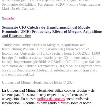
https://forms.gle/pNw7XKWqv1DqwebC6 Lugar: Sala de
Seminarios del Edificio Torretamarit (CIO) y online Organizadores:
María Josefa Cánovas [...]
Novedades
Seminario CIO-Cátedra de Transformación del Modelo
Económico UMH: Productivity Effects of Mergers, Acquisitions
and Restructuring
Título: Productivity Effects of Mergers, Acquisitions and
Restructuring Ponente: Timo Kuosmanen (Turku School of
Economics, University of Turku) Fecha y hora: 15/06/2026, 13:00
Inscripción online a este seminario (cierre 30 minutos antes del
inicio): https://forms.gle/RbbKAD54eDxpDFLG8 Lugar: Sala de
Seminarios del Edificio Torretamarit (CIO) y online Organizadores :
José Luis Ruiz Gómez Abstract: A substantial share of firm entry
and exit observed [...]
Universidad Miguel Hernández de Elche © 2024
La Universidad Miguel Hernández utiliza cookies propias y de
terceros para fines analíticos y respetar tus preferencias de
navegación. En nuestra
política de cookies
encontrarás más
información. Si continuas navegando o pulsas sobre el botón