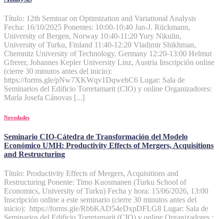
Título: 12th Seminar on Optimization and Variational Analysis
Fecha: 16/10/2025 Ponentes: 10:00-10:40 Jan-J. Rückmann,
University of Bergen, Norway 10:40-11:20 Yury Nikulin,
University of Turku, Finland 11:40-12:20 Vladimir Shikhman,
Chemnitz University of Technology, Germany 12:20-13:00 Helmut
Gfrerer, Johannes Kepler University Linz, Austria Inscripción online
(cierre 30 minutos antes del inicio):
https://forms.gle/pNw7XKWqv1DqwebC6 Lugar: Sala de
Seminarios del Edificio Torretamarit (CIO) y online Organizadores:
María Josefa Cánovas [...]
Novedades
Seminario CIO-Cátedra de Transformación del Modelo
Económico UMH: Productivity Effects of Mergers, Acquisitions
and Restructuring
Título: Productivity Effects of Mergers, Acquisitions and
Restructuring Ponente: Timo Kuosmanen (Turku School of
Economics, University of Turku) Fecha y hora: 15/06/2026, 13:00
Inscripción online a este seminario (cierre 30 minutos antes del
inicio): https://forms.gle/RbbKAD54eDxpDFLG8 Lugar: Sala de
Seminarios del Edificio Torretamarit (CIO) y online Organizadores :