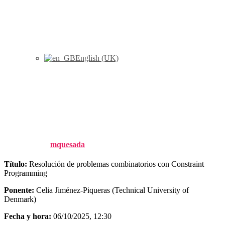
English (UK)
Seminario CIO: Resolución de
problemas combinatorios con
Constraint Programming
Published by
mquesada
on
31 julio, 2025
31 julio, 2025
Título:
Resolución de problemas combinatorios con Constraint
Programming
Ponente:
Celia Jiménez-Piqueras (Technical University of
Denmark)
Fecha y hora:
06/10/2025, 12:30