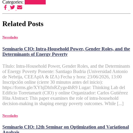
Categories:
Novedades
Related Posts
Novedades
Seminario CIO: Intra-Household Power, Gender Roles, and the
Determinants of Energy Poverty
Título: Intra-Household Power, Gender Roles, and the Determinants
of Energy Poverty Ponente: Santiago Budria (Universidad Antonio
de Nebrija, CEEAplA & IZA) Fecha y hora: 23/06/2026, 13:00
Inscripción online (cierre 30 minutos antes del inicio):
https://forms.gle/XYhjDhfnRZyge4hR9 Lugar: Thinking Lab del
Edificio Torretamarit (CIO) y online Organizador: Carlos Gutiérrez
Hita Abstract: This paper examines the role of intra-household
decision-making in shaping energy poverty outcomes. While [...]
Novedades
Seminario CIO: 12th Seminar on Optimization and Variational
Analysis